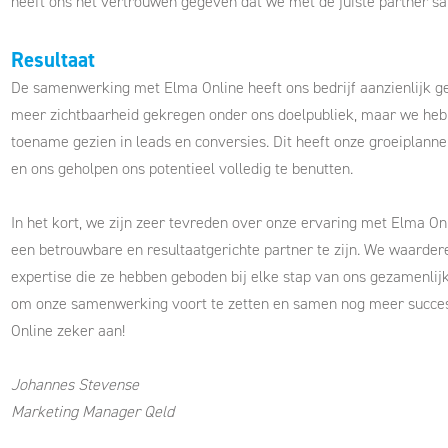
heeft ons het vertrouwen gegeven dat we met de juiste partner 
Resultaat
De samenwerking met Elma Online heeft ons bedrijf aanzienlijk g
meer zichtbaarheid gekregen onder ons doelpubliek, maar we heb
toename gezien in leads en conversies. Dit heeft onze groeiplan
en ons geholpen ons potentieel volledig te benutten.
In het kort, we zijn zeer tevreden over onze ervaring met Elma O
een betrouwbare en resultaatgerichte partner te zijn. We waarde
expertise die ze hebben geboden bij elke stap van ons gezamenlijk
om onze samenwerking voort te zetten en samen nog meer succe
Online zeker aan!
Johannes Stevense
Marketing Manager Qeld