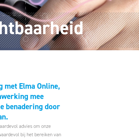
htbaarheid
g met Elma Online,
enwerking mee
de benadering door
an.
waardevol advies om onze
waardevol bij het bereiken van