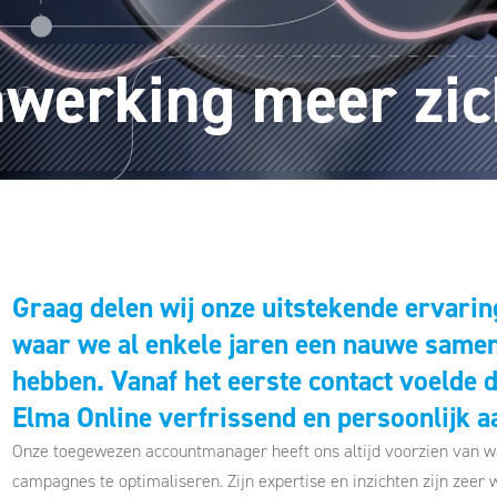
werking meer zic
Graag delen wij onze uitstekende ervarin
waar we al enkele jaren een nauwe sam
hebben. Vanaf het eerste contact voelde 
Elma Online verfrissend en persoonlijk a
Onze toegewezen accountmanager heeft ons altijd voorzien van 
campagnes te optimaliseren. Zijn expertise en inzichten zijn zeer 